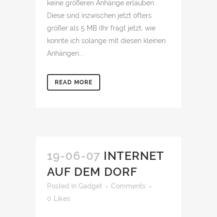
keine größeren Anhänge erlauben.
Diese sind inzwischen jetzt öfters
größer als 5 MB (Ihr fragt jetzt, wie
konnte ich solange mit diesen kleinen
Anhängen...
READ MORE
19-06-07
INTERNET
AUF DEM DORF
Posted
in
Gadget
Comments
0
Likes