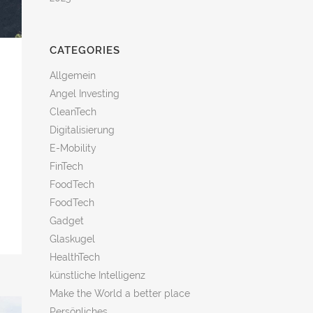
CATEGORIES
Allgemein
Angel Investing
CleanTech
Digitalisierung
E-Mobility
FinTech
FoodTech
FoodTech
Gadget
Glaskugel
HealthTech
künstliche Intelligenz
Make the World a better place
Persönliches