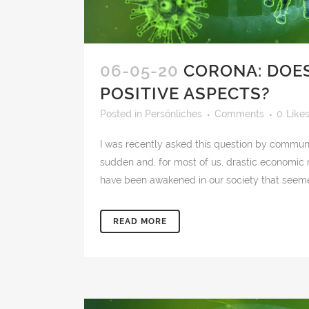
06-05-20
CORONA: DOES
POSITIVE ASPECTS?
Posted
in
Persönliches
Comments
0
Like
I was recently asked this question by communi
sudden and, for most of us, drastic economic re
have been awakened in our society that seeme
READ MORE