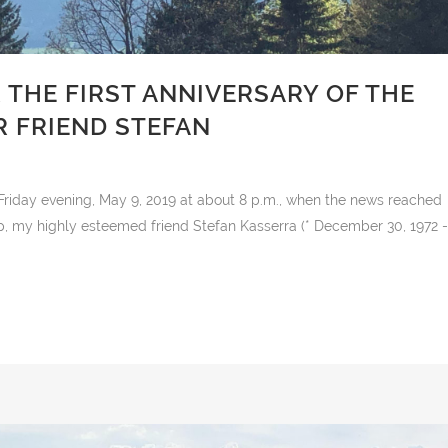
 THE FIRST ANNIVERSARY OF THE
R FRIEND STEFAN
Friday evening, May 9, 2019 at about 8 p.m., when the news reached
p, my highly esteemed friend Stefan Kasserra (* December 30, 1972 -