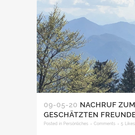
09-05-20
NACHRUF ZUM
GESCHÄTZTEN FREUNDE
Posted
in
Persönliches
Comments
5
Likes