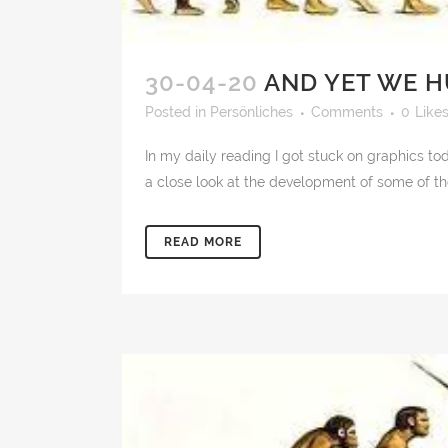
30-04-20
AND YET WE 
Posted
in
Persönliches
Comments
0
Like
In my daily reading I got stuck on graphics 
a close look at the development of some of the
READ MORE