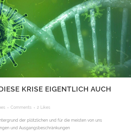
DIESE KRISE EIGENTLICH AUCH
hes
Comments
2
Likes
tergrund der plötzlichen und für die meisten von uns
nkungen und Ausgangsbeschränkungen