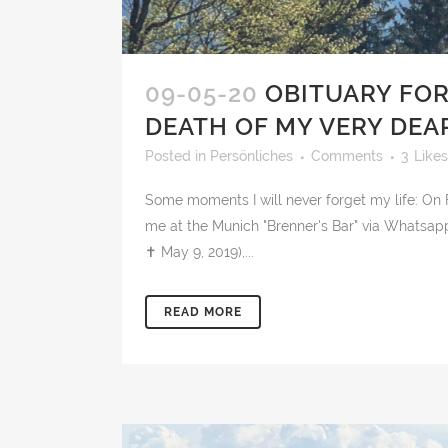
09-05-20
OBITUARY FOR
DEATH OF MY VERY DEA
Posted
in
Persönliches
Comments
3
Likes
Some moments I will never forget my life: On 
me at the Munich "Brenner's Bar" via Whatsap
✝︎ May 9, 2019),...
READ MORE