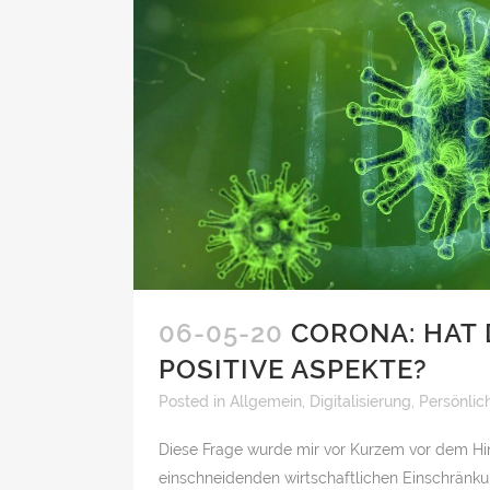
06-05-20
CORONA: HAT 
POSITIVE ASPEKTE?
Posted
in
Allgemein
,
Digitalisierung
,
Persönlic
Diese Frage wurde mir vor Kurzem vor dem Hin
einschneidenden wirtschaftlichen Einschrä